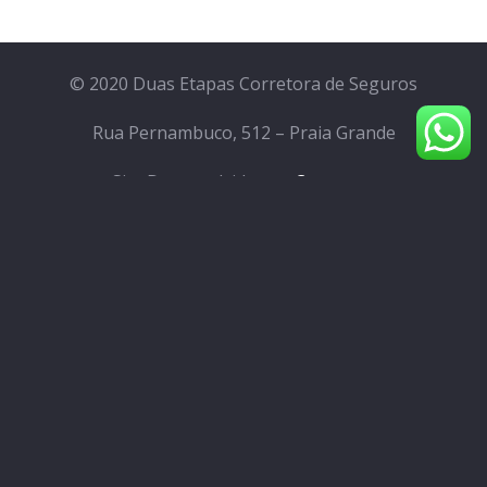
© 2020 Duas Etapas Corretora de Seguros
Rua Pernambuco, 512 – Praia Grande
Site Desenvolvido por
Crowtoon
Home
Planos e Seguros
Nossa História
Blog
Contato
Área do Corretor